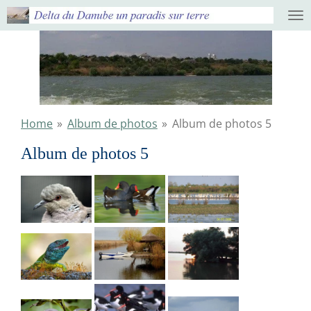
Ga
direct
naar
de
hoofdinhoud
Home
»
Album de photos
»
Album de photos 5
Album de photos 5