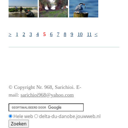
>
1
2
3
4
5
6
7
8
9
10
11
<
© Copyright Nr. 968, Sarichioi. E-
mail:
sarichioi968@yahoo.com
Hele web
delta-du-danobe.jouwweb.nl