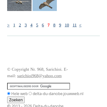
>
1
2
3
4
5
6
7
8
9
10
11
<
© Copyright Nr. 968, Sarichioi. E-
mail:
sarichioi968@yahoo.com
Hele web
delta-du-danobe.jouwweb.nl
© 2013 - 2026 Delta-du-danobe