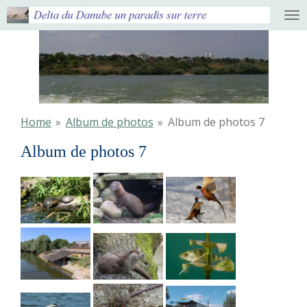
Ga
direct
naar
de
hoofdinhoud
Home
»
Album de photos
»
Album de photos 7
Album de photos 7