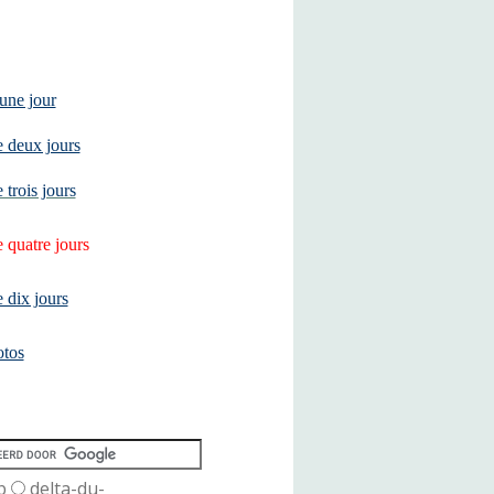
une jour
 deux jours
 trois jours
 quatre jours
 dix jours
otos
b
delta-du-