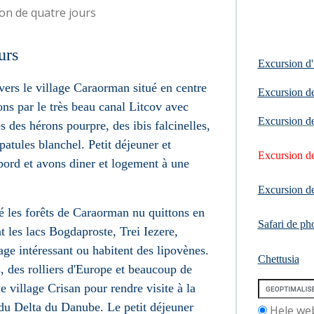
on de quatre jours
urs
Excursion d'
vers le village Caraorman situé en centre
Excursion de
ns par le très beau canal Litcov avec
Excursion de
s des hérons pourpre, des ibis falcinelles,
Spatules blanchel. Petit déjeuner et
Excursion de
bord et avons diner et logement à une
Excursion de
é les forêts de Caraorman nu quittons en
Safari de ph
t les lacs Bogdaproste, Trei Iezere,
age intéressant ou habitent des lipovènes.
Chettusia
s, des rolliers d'Europe et beaucoup de
e village Crisan pour rendre visite à la
du Delta du Danube. Le petit déjeuner
Hele we