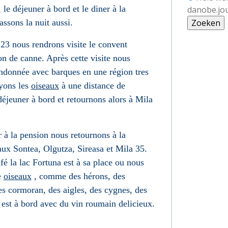
le déjeuner à bord et le diner à la
danobe.jo
ssons la nuit aussi.
3 nous rendrons visite le convent
n de canne. Après cette visite nous
andonnée avec barques en une région tres
yons les
oiseaux
à une distance de
éjeuner à bord et retournons alors à Mila
r à la pension nous retournons à la
aux Sontea, Olgutza, Sireasa et Mila 35.
é la lac Fortuna est à sa place ou nous
e
oiseaux
, comme des hérons, des
 des cormoran, des aigles, des cygnes, des
 est à bord avec du vin roumain delicieux
.