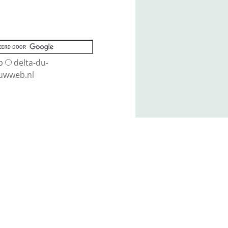
b
delta-du-
uwweb.nl