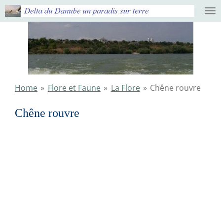
Ga
direct
naar
de
hoofdinhoud
Home
»
Flore et Faune
»
La Flore
»
Chêne rouvre
Chêne rouvre