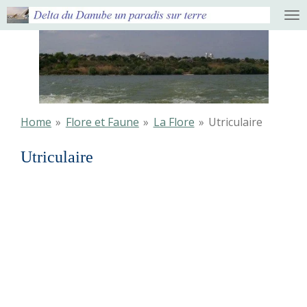
Ga
direct
naar
de
hoofdinhoud
Home
»
Flore et Faune
»
La Flore
»
Utriculaire
Utriculaire