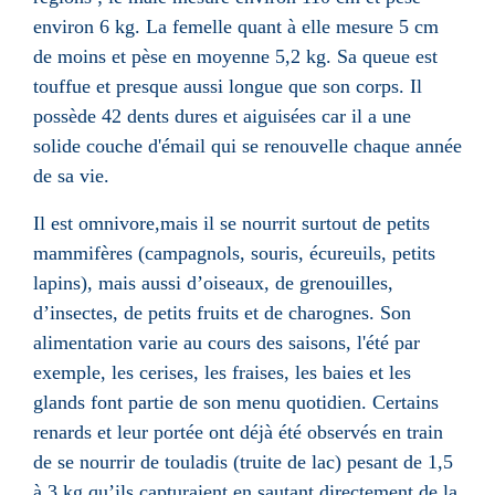
environ 6 kg. La femelle quant à elle mesure 5 cm
de moins et pèse en moyenne 5,2 kg. Sa queue est
touffue et presque aussi longue que son corps. Il
possède 42 dents dures et aiguisées car il a une
solide couche d'
émail
qui se renouvelle chaque année
de sa vie.
Il est omnivore,mais il se nourrit surtout de petits
mammifères (campagnols, souris, écureuils, petits
lapins), mais aussi d’oiseaux, de
grenouilles
,
d’insectes, de petits fruits et de
charognes
. Son
alimentation varie au cours des saisons, l'été par
exemple, les
cerises
, les
fraises
, les
baies
et les
glands
font partie de son menu quotidien. Certains
renards et leur portée ont déjà été observés en train
de se nourrir de
touladis
(truite de lac) pesant de 1,5
à 3 kg qu’ils capturaient en sautant directement de la