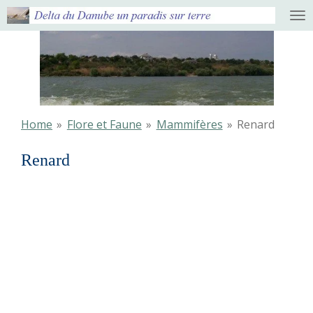
Ga
direct
naar
de
hoofdinhoud
Home
»
Flore et Faune
»
Mammifères
»
Renard
Renard