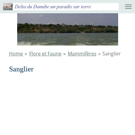
Ga
direct
naar
de
hoofdinhoud
Home
»
Flore et Faune
»
Mammifères
»
Sanglier
Sanglier