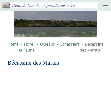
Ga
direct
naar
de
hoofdinhoud
Home
»
Flore
»
Oiseaux
»
Échassiers
»
Bécassine
et Faune
des Marais
Bécassine des Marais