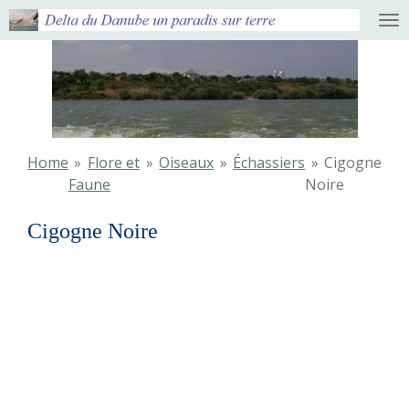
Ga
direct
naar
de
hoofdinhoud
Home
»
Flore et
»
Oiseaux
»
Échassiers
»
Cigogne
Faune
Noire
Cigogne Noire