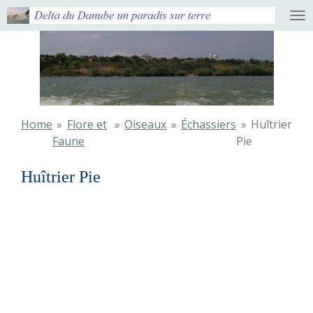
Ga
direct
naar
de
hoofdinhoud
Home
»
Flore et
»
Oiseaux
»
Échassiers
»
Huîtrier
Faune
Pie
Huîtrier Pie