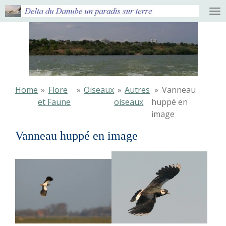
Ga
direct
naar
de
hoofdinhoud
Home
»
Flore
»
Oiseaux
»
Autres
»
Vanneau
et Faune
oiseaux
huppé en
image
Vanneau huppé en image