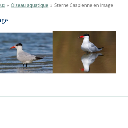
aux
»
Oiseau aquatique
»
Sterne Caspienne en image
age