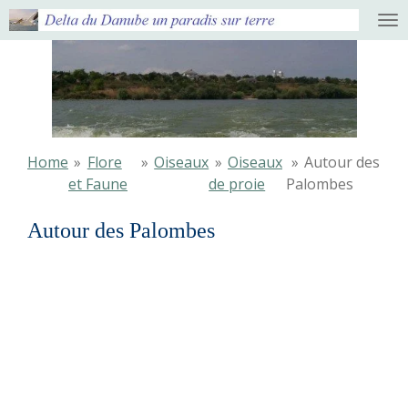
Ga
direct
naar
de
hoofdinhoud
Home
»
Flore
»
Oiseaux
»
Oiseaux
»
Autour des
et Faune
de proie
Palombes
Autour des Palombes