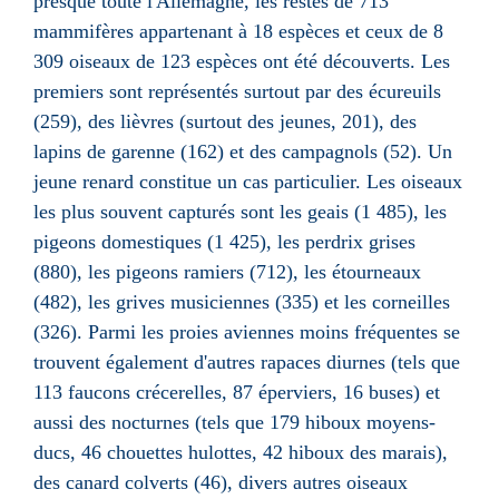
presque toute l'Allemagne, les restes de 713
mammifères appartenant à 18 espèces et ceux de 8
309 oiseaux de 123 espèces ont été découverts. Les
premiers sont représentés surtout par des écureuils
(259), des lièvres (surtout des jeunes, 201), des
lapins de garenne (162) et des campagnols (52). Un
jeune renard constitue un cas particulier. Les oiseaux
les plus souvent capturés sont les geais (1 485), les
pigeons domestiques (1 425), les perdrix grises
(880), les pigeons ramiers (712), les étourneaux
(482), les grives musiciennes (335) et les corneilles
(326). Parmi les proies aviennes moins fréquentes se
trouvent également d'autres rapaces diurnes (tels que
113 faucons crécerelles, 87 éperviers, 16 buses) et
aussi des nocturnes (tels que 179 hiboux moyens-
ducs, 46 chouettes hulottes, 42 hiboux des marais),
des canard colverts (46), divers autres oiseaux