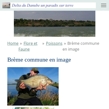
Ga
direct
naar
de
hoofdinhoud
Home
»
Flore et
»
Poissons
»
Brème commune
Faune
en image
Brème commune en image