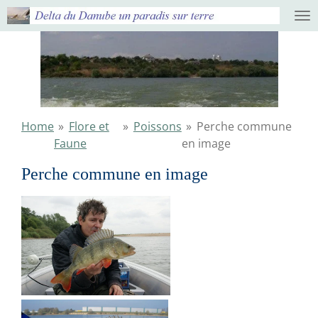
Ga
direct
naar
de
hoofdinhoud
Home
»
Flore et
»
Poissons
»
Perche commune
Faune
en image
Perche commune en image