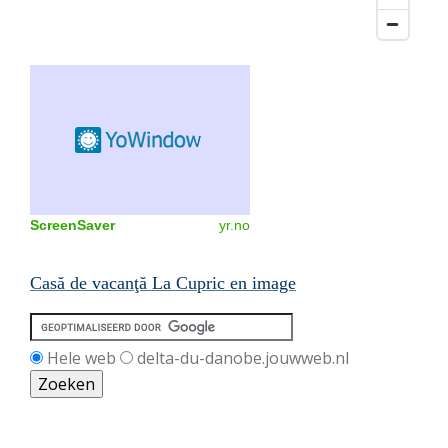
ScreenSaver
yr.no
Casă de vacanţă
La Cupric en image
Hele web
delta-du-danobe.jouwweb.nl