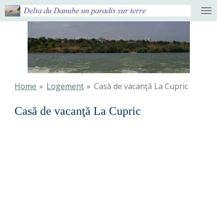
Ga
direct
naar
de
hoofdinhoud
Home
»
Logement
»
Casă de vacanţă La Cupric
Casă de vacanţă La Cupric