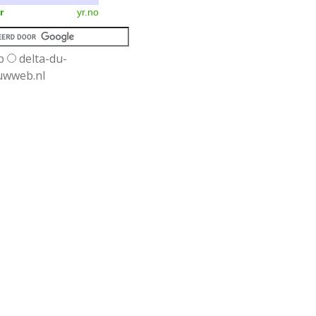
r
yr.no
b
delta-du-
uwweb.nl