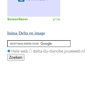
ScreenSaver
yr.no
Inima Delta en image
Hele web
delta-du-danobe.jouwweb.nl