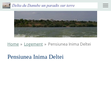
Ga
direct
naar
de
hoofdinhoud
Home
»
Logement
»
Pensiunea Inima Deltei
Pensiunea Inima Deltei