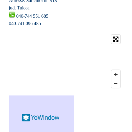
Adresse: Sarichioi nr.
918
jud. Tulcea
04
0-744 551 685
04
0-741 096 485