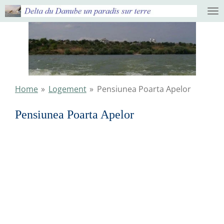
Ga
direct
naar
de
hoofdinhoud
Home
»
Logement
»
Pensiunea Poarta Apelor
Pensiunea Poarta Apelor