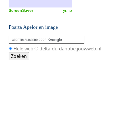
ScreenSaver
yr.no
Poarta Apelor en image
Hele web
delta-du-danobe.jouwweb.nl