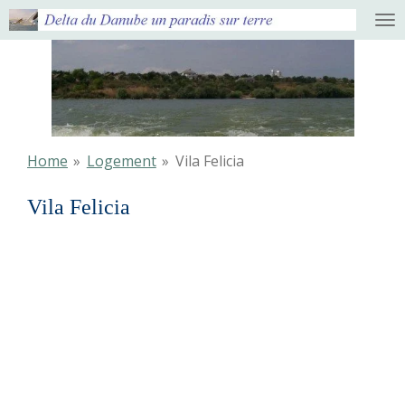
Ga
direct
naar
de
hoofdinhoud
Home
»
Logement
»
Vila Felicia
Vila Felicia