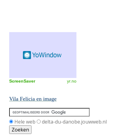
ScreenSaver
yr.no
Vila Felicia en image
Hele web
delta-du-danobe.jouwweb.nl